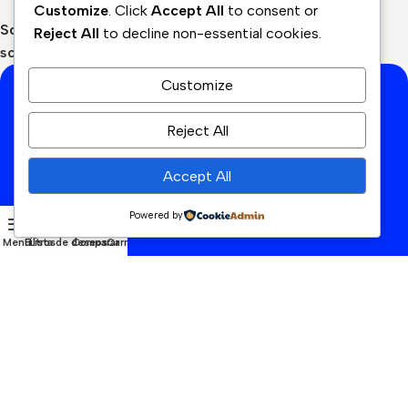
Customize
. Click
Accept All
to consent or
Soporte:
Reject All
to decline non-essential cookies.
soporte@cyanperu.com
Customize
Suscríbete a nuestra lista de
correo
Reject All
Reciba las últimas novedades y promociones.
Accept All
Dirección de correo electrónico:
Powered by
Menú
Filtros
Lista de deseos
Comparar
Carrito
He leído y acepto los términos y condiciones
Se utilizará de acuerdo con nuestras
Politicas de
privacidad