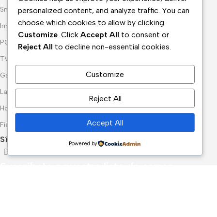
Smartphones
personalized content, and analyze traffic. You can
choose which cookies to allow by clicking
Impresión
Customize
. Click
Accept All
to consent or
PC & Componentes
Reject All
to decline non-essential cookies.
TV & Audio
Customize
Gaming
Laptops, Tablets & PCs
Reject All
Hogar
Accept All
Fiestas & Celebraciones
Síguenos:
Powered by
Suscríbete a nuestra lista de correo
Reciba las últimas novedades y promociones.
Dirección de correo electrónico: