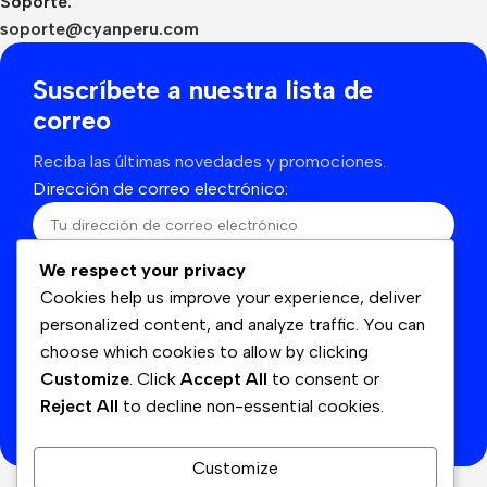
Soporte:
soporte@cyanperu.com
Suscríbete a nuestra lista de
correo
Reciba las últimas novedades y promociones.
Dirección de correo electrónico:
We respect your privacy
He leído y acepto los términos y condiciones
Cookies help us improve your experience, deliver
personalized content, and analyze traffic. You can
choose which cookies to allow by clicking
Customize
. Click
Accept All
to consent or
Se utilizará de acuerdo con nuestras
Politicas de
Reject All
to decline non-essential cookies.
privacidad
Customize