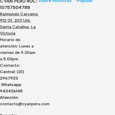
Sobre nosotros
Popular
CYAN PERÚ RUC:
10757504788
Raimundo Carcamo
912 Of. 203 Urb.
Santa Catalina, La
Victoria
Horario de
atención: Lunes a
viernes de 9.30am
a 5.00pm
Contacto:
Central: (01)
2967933
Whatsapp:
943436148
Atención:
contacto@cyanperu.com