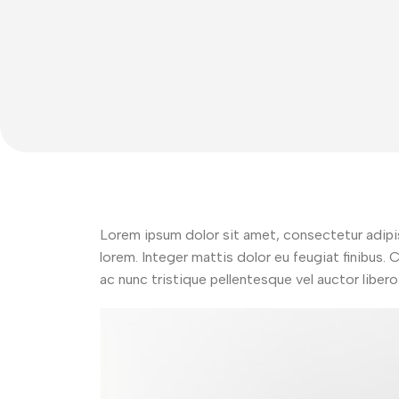
Smartphones
Lorem ipsum dolor sit amet, consectetur adipisci
lorem. Integer mattis dolor eu feugiat finibus.
Samsung
ac nunc tristique pellentesque vel auctor libero
Nokia
Motorola
Honor
Ipro