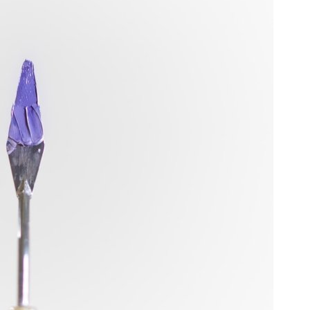
Smartwatch
Cargadores
Selfie stick
Cables
Car holder
Cargadores inalámbri
Adaptadores