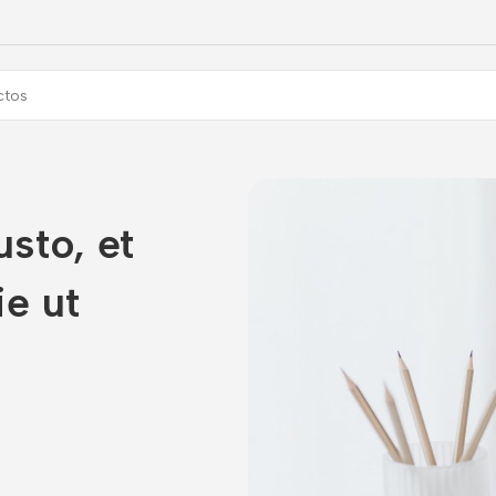
usto, et
e ut