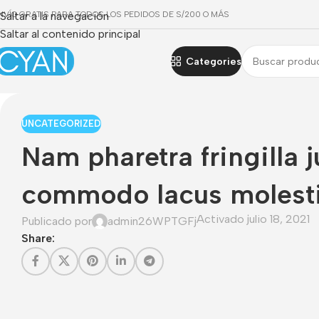
NVÍO GRATIS PARA TODOS LOS PEDIDOS DE S/200 O MÁS
Saltar a la navegación
Saltar al contenido principal
Categories
UNCATEGORIZED
Nam pharetra fringilla j
commodo lacus molesti
Activado julio 18, 2021
Publicado por
admin26WPTGFj
Share: