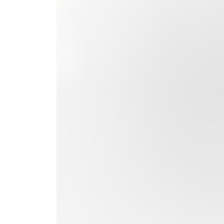
Xiaomi
ZTE
Logic
Unonu
Bmobile
Prolink
Tecno