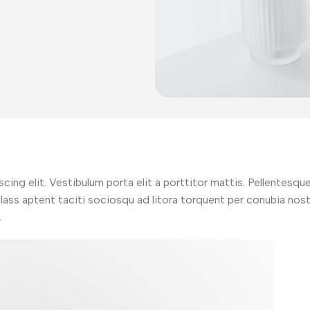
Power Banks
Audífonos
ng elit. Vestibulum porta elit a porttitor mattis. Pellentesque 
 Class aptent taciti sociosqu ad litora torquent per conubia no
Inalámbricos
In-ear headphones
.
Accesorios
Headset headphones
Audífonos con cable
Tarjetas de memoria
Audífonos Bluetooth
Soportes
Carga
Aros LED