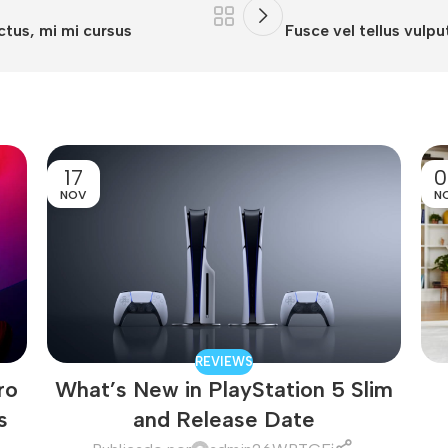
ctus, mi mi cursus
Fusce vel tellus vulpu
17
0
NOV
N
REVIEWS
ro
What’s New in PlayStation 5 Slim
s
and Release Date