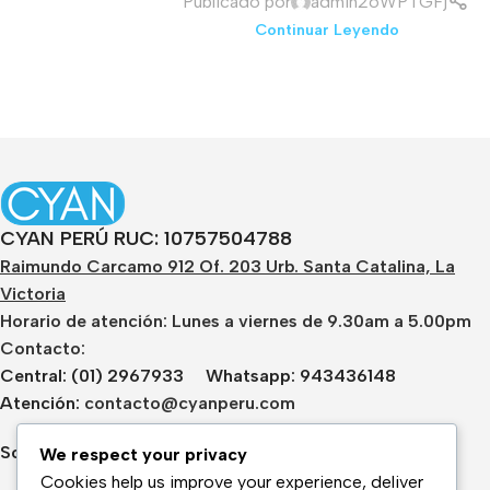
Publicado por
admin26WPTGFj
Continuar Leyendo
CYAN PERÚ RUC: 10757504788
Raimundo Carcamo 912 Of. 203 Urb. Santa Catalina, La
Victoria
Horario de atención: Lunes a viernes de 9.30am a 5.00pm
Contacto:
Central: (01) 2967933 Whatsapp: 943436148
Atención:
contacto@cyanperu.com
Soporte:
soporte@cyanperu.com
We respect your privacy
Cookies help us improve your experience, deliver