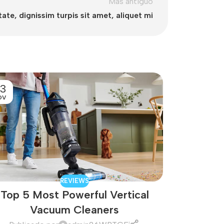
Más antiguo
tate, dignissim turpis sit amet, aliquet mi
3
27
OV
OCT
REVIEWS
Top 5 Most Powerful Vertical
How Do I 
Vacuum Cleaners