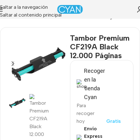
Saltar a la navegación
Saltar al contenido principal
ienda
»
Tambor Premium CF219A Black 12.000 Páginas
Tambor Premium
CF219A Black
12.000 Páginas
Recoger
en la
tienda
Cyan
Para
recoger
hoy
Gratis
Envío
Express