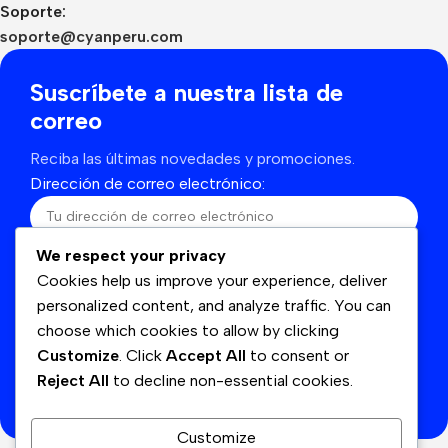
Soporte:
soporte@cyanperu.com
Suscríbete a nuestra lista de
correo
Reciba las últimas novedades y promociones.
Dirección de correo electrónico:
We respect your privacy
He leído y acepto los términos y condiciones
Cookies help us improve your experience, deliver
personalized content, and analyze traffic. You can
choose which cookies to allow by clicking
Customize
. Click
Accept All
to consent or
Se utilizará de acuerdo con nuestras
Politicas de
Reject All
to decline non-essential cookies.
privacidad
Customize