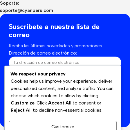
Soporte:
soporte@cyanperu.com
Suscríbete a nuestra lista de
correo
Reciba las últimas novedades y promociones.
Dirección de correo electrónico:
We respect your privacy
He leído y acepto los términos y condiciones
Cookies help us improve your experience, deliver
personalized content, and analyze traffic. You can
choose which cookies to allow by clicking
Customize
. Click
Accept All
to consent or
Se utilizará de acuerdo con nuestras
Politicas de
Reject All
to decline non-essential cookies.
privacidad
Customize