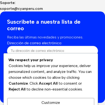
Soporte:
soporte@cyanperu.com
Suscríbete a nuestra lista de
correo
Reciba las últimas novedades y promociones.
Dirección de correo electrónico:
We respect your privacy
He leído y acepto los términos y condiciones
Cookies help us improve your experience, deliver
personalized content, and analyze traffic. You can
choose which cookies to allow by clicking
Customize
. Click
Accept All
to consent or
Se utilizará de acuerdo con nuestras
Politicas de
Reject All
to decline non-essential cookies.
privacidad
Customize