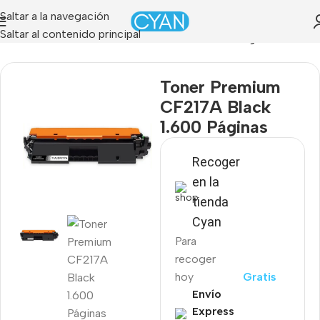
Saltar a la navegación
Saltar al contenido principal
»
Tienda
»
Toner Premium CF217A Black 1.600 Páginas
Toner Premium
CF217A Black
1.600 Páginas
Recoger
en la
tienda
Cyan
Para
recoger
hoy
Gratis
Envío
Express