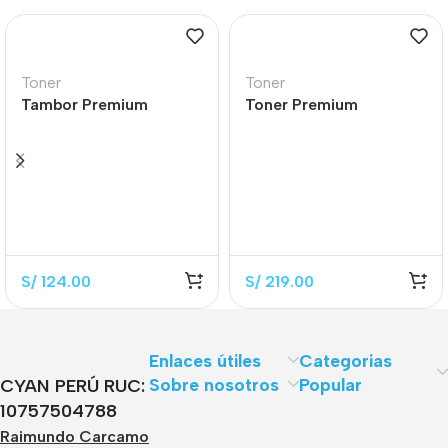
Toner
Toner
Tambor Premium
Toner Premium
CF219A Black 12.000
CC364X Black 24.000
Páginas
Páginas
S/
124.00
S/
219.00
Enlaces útiles
Categorias
Sobre nosotros
Popular
CYAN PERÚ RUC:
10757504788
Raimundo Carcamo