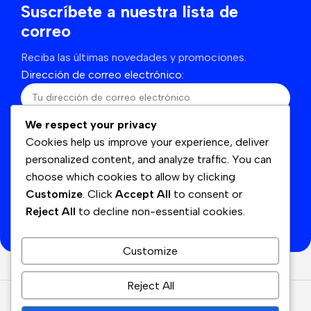
Suscríbete a nuestra lista de
correo
Reciba las últimas novedades y promociones.
Dirección de correo electrónico:
We respect your privacy
He leído y acepto los términos y condiciones
Cookies help us improve your experience, deliver
personalized content, and analyze traffic. You can
choose which cookies to allow by clicking
Customize
. Click
Accept All
to consent or
Se utilizará de acuerdo con nuestras
Politicas de
Reject All
to decline non-essential cookies.
privacidad
Customize
Reject All
© Cyan
2026
Derechos Reservados.