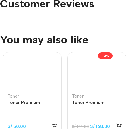
Customer Reviews
You may also like
-3%
Toner
Toner
Toner Premium
Toner Premium
CB435A Black 1.500
CE255X Black 12.500
Páginas
Páginas
S/
50.00
S/
168.00
S/
174.00