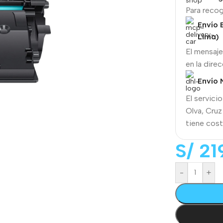
Para reco
Envío 
Lima)
El mensaje
en la dire
Envío 
El servicio
Olva, Cruz
tiene cost
Power Banks
Audífonos
S/
21
Inalámbricos
In-ear headphones
Accesorios
Headset headphones
-
+
Audífonos con cable
Tarjetas de memoria
Audífonos Bluetooth
Soportes
Carga
Aros LED