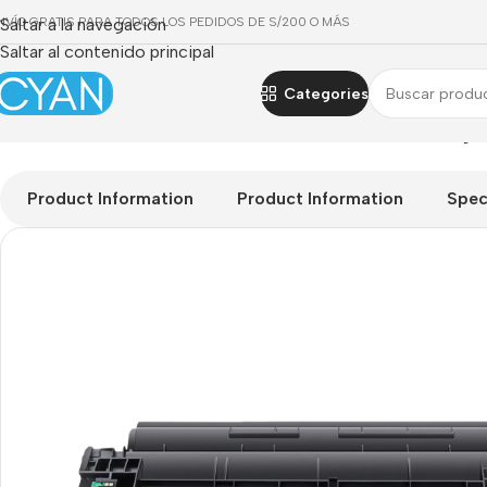
NVÍO GRATIS PARA TODOS LOS PEDIDOS DE S/200 O MÁS
Saltar a la navegación
Saltar al contenido principal
Categories
Portada
»
Tienda
»
Toner Premium CF258X Black 10.000 Págin
Product Information
Product Information
Spec