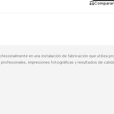
Comparar
Smartwatch
Cargadores
Selfie stick
Cables
Car holder
Cargadores inalámbri
Adaptadores
sionalmente en una instalación de fabricación que utiliza pr
s profesionales, impresiones fotográficas y resultados de calid