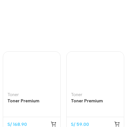
Toner
Toner
Toner Premium
Toner Premium
CF214A Black 10.000
CF217A Black 1.600
Páginas
Páginas
S/
168.90
S/
59.00