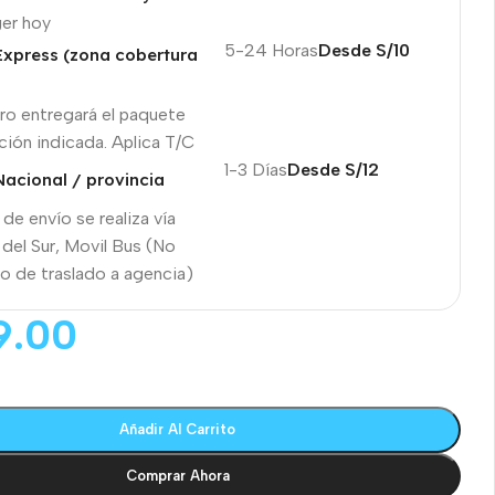
ger hoy
5-24 Horas
Desde S/10
Express (zona cobertura
ro entregará el paquete
cción indicada. Aplica T/C
1-3 Días
Desde S/12
Nacional / provincia
 de envío se realiza vía
 del Sur, Movil Bus (No
o de traslado a agencia)
9.00
Añadir Al Carrito
Comprar Ahora