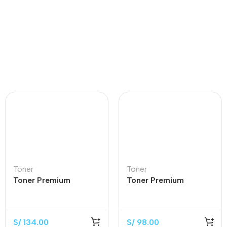
Toner
Toner
Toner Premium
Toner Premium
CF226X Black 9.000
CF230X Black 3.500
Páginas
Páginas
S/
134.00
S/
98.00