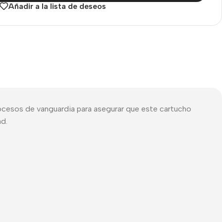
Añadir a la lista de deseos
cos
Descubre el mejor
Smartphone
ocesos de vanguardia para asegurar que este cartucho
Galaxy S26
ad.
Ultra
Comprar