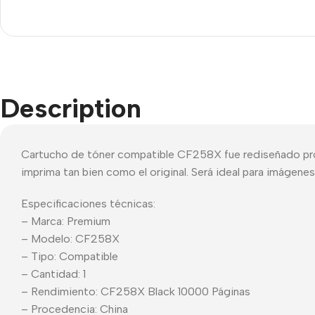
Xiaomi
ZTE
Logic
Description
Unonu
Bmobile
Prolink
Cartucho de tóner compatible CF258X fue rediseñado profe
imprima tan bien como el original. Será ideal para imágene
Tecno
Especificaciones técnicas:
– Marca: Premium
– Modelo: CF258X
– Tipo: Compatible
– Cantidad: 1
– Rendimiento: CF258X Black 10000 Páginas
– Procedencia: China