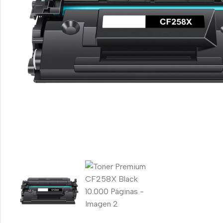
Smartphones
Samsung
Nokia
Motorola
Honor
Ipro