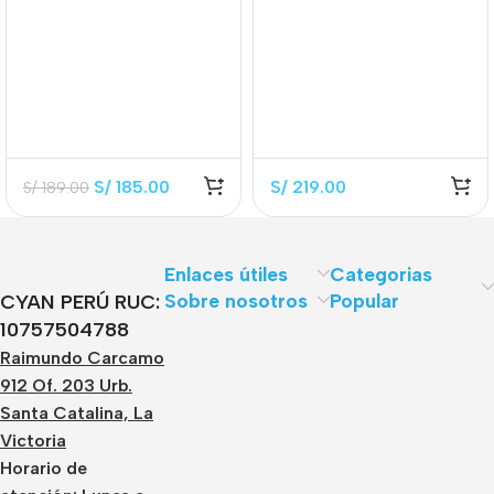
CC364A Black 10.000
CC364X Black 24.000
Páginas
Páginas
S/
185.00
S/
219.00
S/
189.00
Enlaces útiles
Categorias
Sobre nosotros
Popular
CYAN PERÚ RUC:
10757504788
Raimundo Carcamo
912 Of. 203 Urb.
Santa Catalina, La
Victoria
Horario de